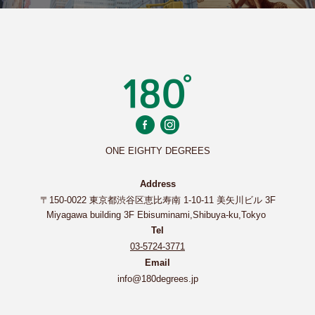
ONE EIGHTY DEGREES
Address
〒150-0022 東京都渋谷区恵比寿南 1-10-11 美矢川ビル 3F
Miyagawa building 3F Ebisuminami,Shibuya-ku,Tokyo
Tel
03-5724-3771
Email
info@180degrees.jp