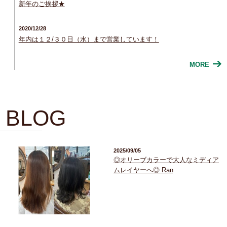
新年のご挨拶★
2020/12/28
年内は１２/３０日（水）まで営業しています！
MORE
BLOG
2025/09/05
◎オリーブカラーで大人なミディア
ムレイヤーへ◎ Ran