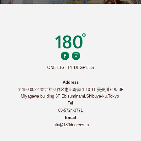
ONE EIGHTY DEGREES
Address
〒150-0022 東京都渋谷区恵比寿南 1-10-11 美矢川ビル 3F
Miyagawa building 3F Ebisuminami,Shibuya-ku,Tokyo
Tel
03-5724-3771
Email
info@180degrees.jp