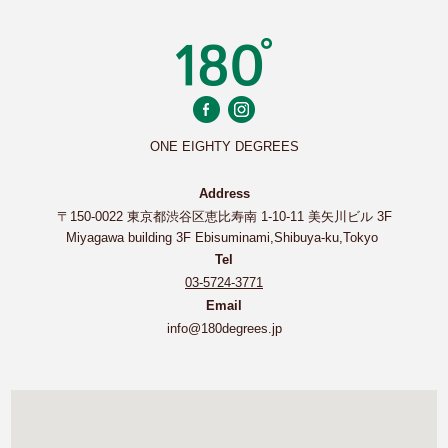
ONE EIGHTY DEGREES
Address
〒150-0022 東京都渋谷区恵比寿南 1-10-11 美矢川ビル 3F
Miyagawa building 3F Ebisuminami,Shibuya-ku,Tokyo
Tel
03-5724-3771
Email
info@180degrees.jp