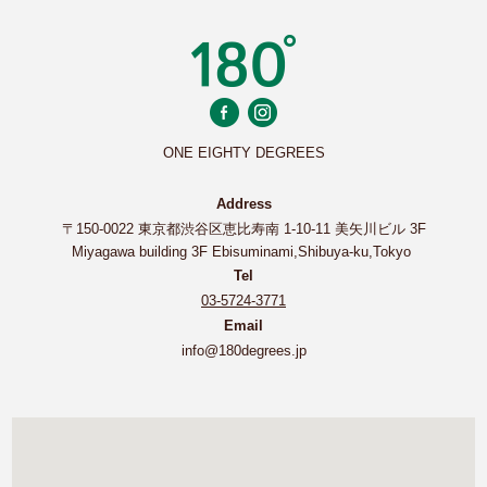
ONE EIGHTY DEGREES
Address
〒150-0022 東京都渋谷区恵比寿南 1-10-11 美矢川ビル 3F
Miyagawa building 3F Ebisuminami,Shibuya-ku,Tokyo
Tel
03-5724-3771
Email
info@180degrees.jp