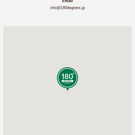
Email
info@180degrees.jp