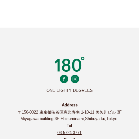
ONE EIGHTY DEGREES
Address
〒150-0022 東京都渋谷区恵比寿南 1-10-11 美矢川ビル 3F
Miyagawa building 3F Ebisuminami,Shibuya-ku,Tokyo
Tel
03-5724-3771