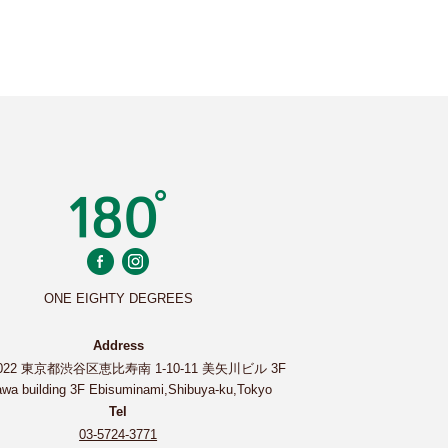
ONE EIGHTY DEGREES
Address
0022 東京都渋谷区恵比寿南 1-10-11 美矢川ビル 3F
wa building 3F Ebisuminami,Shibuya-ku,Tokyo
Tel
03-5724-3771