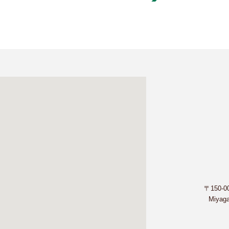
〒150-
Miyaga