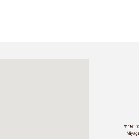
〒150-
Miyaga