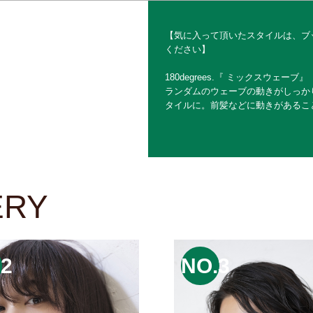
【気に入って頂いたスタイルは、ブ
ください】
180degrees.『 ミックスウェーブ』
ランダムのウェーブの動きがしっか
タイルに。前髪などに動きがあるこ
ERY