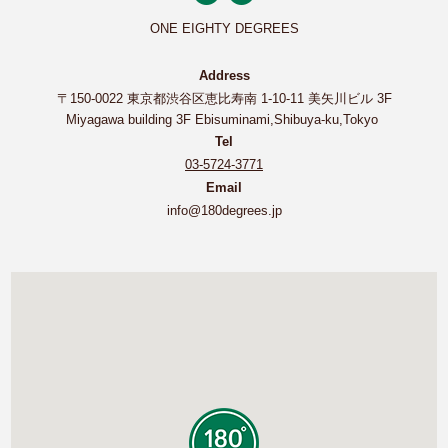
ONE EIGHTY DEGREES
Address
〒150-0022 東京都渋谷区恵比寿南 1-10-11 美矢川ビル 3F
Miyagawa building 3F Ebisuminami,Shibuya-ku,Tokyo
Tel
03-5724-3771
Email
info@180degrees.jp