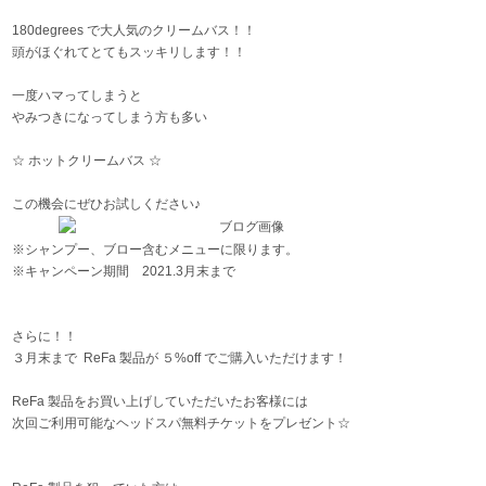
180degrees で大人気のクリームバス！！
頭がほぐれてとてもスッキリします！！
一度ハマってしまうと
やみつきになってしまう方も多い
☆ ホットクリームバス ☆
この機会にぜひお試しください♪
※シャンプー、ブロー含むメニューに限ります。
※キャンペーン期間 2021.3月末まで
さらに！！
３月末まで ReFa 製品が ５%off でご購入いただけます！
ReFa 製品をお買い上げしていただいたお客様には
次回ご利用可能なヘッドスパ無料チケットをプレゼント☆