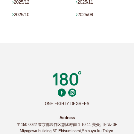
2025/12
2025/11


2025/10
2025/09


ONE EIGHTY DEGREES
Address
〒150-0022 東京都渋谷区恵比寿南 1-10-11 美矢川ビル 3F
Miyagawa building 3F Ebisuminami,Shibuya-ku,Tokyo